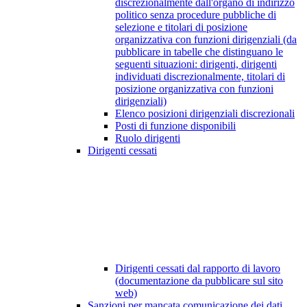
discrezionalmente dall'organo di indirizzo
politico senza procedure pubbliche di
selezione e titolari di posizione
organizzativa con funzioni dirigenziali (da
pubblicare in tabelle che distinguano le
seguenti situazioni: dirigenti, dirigenti
individuati discrezionalmente, titolari di
posizione organizzativa con funzioni
dirigenziali)
Elenco posizioni dirigenziali discrezionali
Posti di funzione disponibili
Ruolo dirigenti
Dirigenti cessati
Dirigenti cessati dal rapporto di lavoro
(documentazione da pubblicare sul sito
web)
Sanzioni per mancata comunicazione dei dati