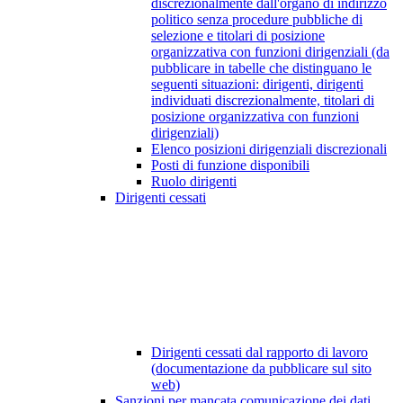
discrezionalmente dall'organo di indirizzo
politico senza procedure pubbliche di
selezione e titolari di posizione
organizzativa con funzioni dirigenziali (da
pubblicare in tabelle che distinguano le
seguenti situazioni: dirigenti, dirigenti
individuati discrezionalmente, titolari di
posizione organizzativa con funzioni
dirigenziali)
Elenco posizioni dirigenziali discrezionali
Posti di funzione disponibili
Ruolo dirigenti
Dirigenti cessati
Dirigenti cessati dal rapporto di lavoro
(documentazione da pubblicare sul sito
web)
Sanzioni per mancata comunicazione dei dati