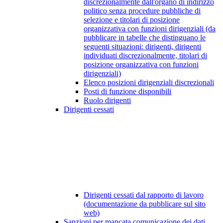
discrezionalmente dall'organo di indirizzo
politico senza procedure pubbliche di
selezione e titolari di posizione
organizzativa con funzioni dirigenziali (da
pubblicare in tabelle che distinguano le
seguenti situazioni: dirigenti, dirigenti
individuati discrezionalmente, titolari di
posizione organizzativa con funzioni
dirigenziali)
Elenco posizioni dirigenziali discrezionali
Posti di funzione disponibili
Ruolo dirigenti
Dirigenti cessati
Dirigenti cessati dal rapporto di lavoro
(documentazione da pubblicare sul sito
web)
Sanzioni per mancata comunicazione dei dati