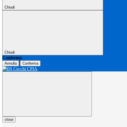
Chiudi
Chiudi
Conferma
Annulla
Conferma
close