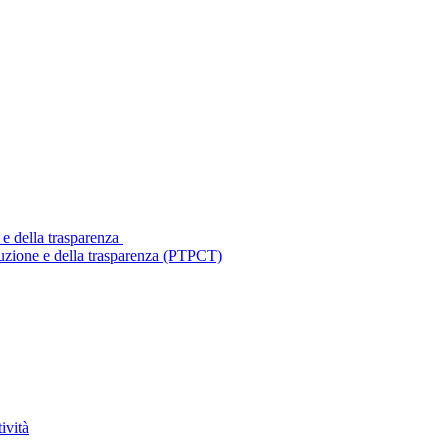
 e della trasparenza
ruzione e della trasparenza (PTPCT)
ività