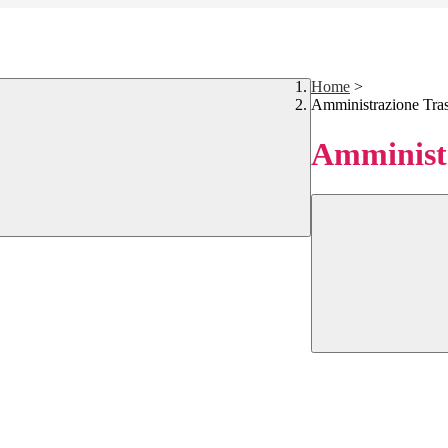
Home
>
Amministrazione Tra
Amministr