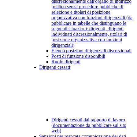
discrezionalmente dall'organo di indirizzo
politico senza procedure pubbliche di
selezione e titolari di posizione
organizzativa con funzioni dirigenziali (da
pubblicare in tabelle che distinguano le
seguenti situazioni: dirigenti, dirigenti
individuati discrezionalmente, titolari di
posizione organizzativa con funzioni
dirigenziali)
Elenco posizioni dirigenziali discrezionali
Posti di funzione disponibili
Ruolo dirigenti
Dirigenti cessati
Dirigenti cessati dal rapporto di lavoro
(documentazione da pubblicare sul sito
web)
Sanzioni per mancata comunicazione dei dati