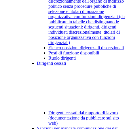
discrezionalmente dall'organo di indirizzo
politico senza procedure pubbliche di
selezione e titolari di posizione
organizzativa con funzioni dirigenziali (da
pubblicare in tabelle che distinguano le
seguenti situazioni: dirigenti, dirigenti
individuati discrezionalmente, titolari di
posizione organizzativa con funzioni
dirigenziali)
Elenco posizioni dirigenziali discrezionali
Posti di funzione disponibili
Ruolo dirigenti
Dirigenti cessati
Dirigenti cessati dal rapporto di lavoro
(documentazione da pubblicare sul sito
web)
Sanzioni per mancata comunicazione dei dati