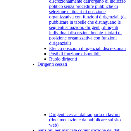
discrezionalmente dall'organo di indirizzo
politico senza procedure pubbliche di
selezione e titolari di posizione
organizzativa con funzioni dirigenziali (da
pubblicare in tabelle che distinguano le
seguenti situazioni: dirigenti, dirigenti
individuati discrezionalmente, titolari di
posizione organizzativa con funzioni
dirigenziali)
Elenco posizioni dirigenziali discrezionali
Posti di funzione disponibili
Ruolo dirigenti
Dirigenti cessati
Dirigenti cessati dal rapporto di lavoro
(documentazione da pubblicare sul sito
web)
Sanzioni per mancata comunicazione dei dati