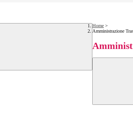
Home
>
Amministrazione Tra
Amministr