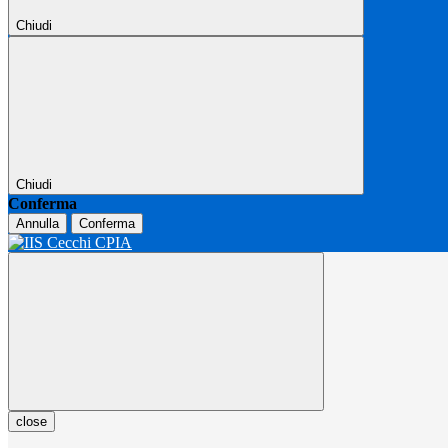
Chiudi
Chiudi
Conferma
Annulla
Conferma
close