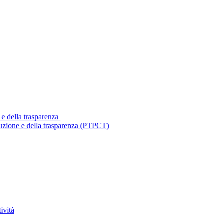
 e della trasparenza
ruzione e della trasparenza (PTPCT)
ività