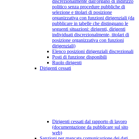
discrezionalmente dall'organo di indirizzo
politico senza procedure pubbliche di
selezione e titolari di posizione
organizzativa con funzioni dirigenziali (da
pubblicare in tabelle che distinguano le
seguenti situazioni: dirigenti, dirigenti
individuati discrezionalmente, titolari di
posizione organizzativa con funzioni
dirigenziali)
Elenco posizioni dirigenziali discrezionali
Posti di funzione disponibili
Ruolo dirigenti
Dirigenti cessati
Dirigenti cessati dal rapporto di lavoro
(documentazione da pubblicare sul sito
web)
Sanzioni per mancata comunicazione dei dati