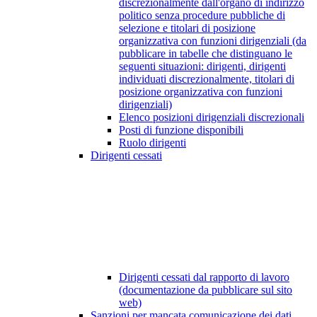
discrezionalmente dall'organo di indirizzo
politico senza procedure pubbliche di
selezione e titolari di posizione
organizzativa con funzioni dirigenziali (da
pubblicare in tabelle che distinguano le
seguenti situazioni: dirigenti, dirigenti
individuati discrezionalmente, titolari di
posizione organizzativa con funzioni
dirigenziali)
Elenco posizioni dirigenziali discrezionali
Posti di funzione disponibili
Ruolo dirigenti
Dirigenti cessati
Dirigenti cessati dal rapporto di lavoro
(documentazione da pubblicare sul sito
web)
Sanzioni per mancata comunicazione dei dati