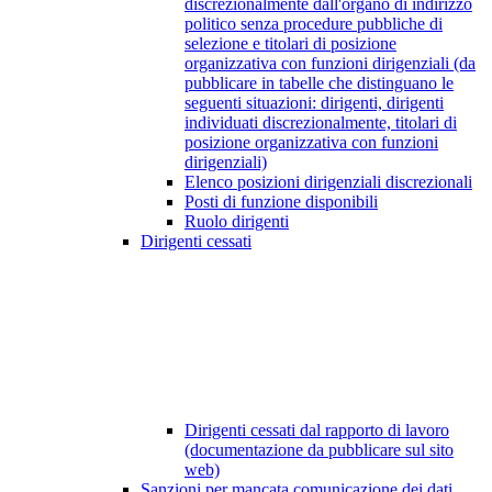
discrezionalmente dall'organo di indirizzo
politico senza procedure pubbliche di
selezione e titolari di posizione
organizzativa con funzioni dirigenziali (da
pubblicare in tabelle che distinguano le
seguenti situazioni: dirigenti, dirigenti
individuati discrezionalmente, titolari di
posizione organizzativa con funzioni
dirigenziali)
Elenco posizioni dirigenziali discrezionali
Posti di funzione disponibili
Ruolo dirigenti
Dirigenti cessati
Dirigenti cessati dal rapporto di lavoro
(documentazione da pubblicare sul sito
web)
Sanzioni per mancata comunicazione dei dati