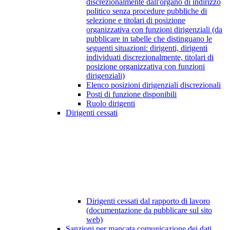
discrezionalmente dall'organo di indirizzo
politico senza procedure pubbliche di
selezione e titolari di posizione
organizzativa con funzioni dirigenziali (da
pubblicare in tabelle che distinguano le
seguenti situazioni: dirigenti, dirigenti
individuati discrezionalmente, titolari di
posizione organizzativa con funzioni
dirigenziali)
Elenco posizioni dirigenziali discrezionali
Posti di funzione disponibili
Ruolo dirigenti
Dirigenti cessati
Dirigenti cessati dal rapporto di lavoro
(documentazione da pubblicare sul sito
web)
Sanzioni per mancata comunicazione dei dati