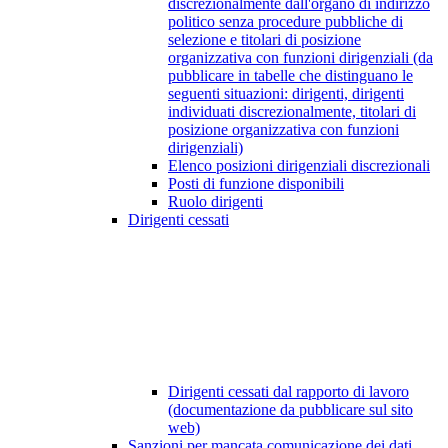
discrezionalmente dall'organo di indirizzo
politico senza procedure pubbliche di
selezione e titolari di posizione
organizzativa con funzioni dirigenziali (da
pubblicare in tabelle che distinguano le
seguenti situazioni: dirigenti, dirigenti
individuati discrezionalmente, titolari di
posizione organizzativa con funzioni
dirigenziali)
Elenco posizioni dirigenziali discrezionali
Posti di funzione disponibili
Ruolo dirigenti
Dirigenti cessati
Dirigenti cessati dal rapporto di lavoro
(documentazione da pubblicare sul sito
web)
Sanzioni per mancata comunicazione dei dati