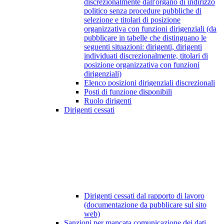
discrezionalmente dall'organo di indirizzo
politico senza procedure pubbliche di
selezione e titolari di posizione
organizzativa con funzioni dirigenziali (da
pubblicare in tabelle che distinguano le
seguenti situazioni: dirigenti, dirigenti
individuati discrezionalmente, titolari di
posizione organizzativa con funzioni
dirigenziali)
Elenco posizioni dirigenziali discrezionali
Posti di funzione disponibili
Ruolo dirigenti
Dirigenti cessati
Dirigenti cessati dal rapporto di lavoro
(documentazione da pubblicare sul sito
web)
Sanzioni per mancata comunicazione dei dati