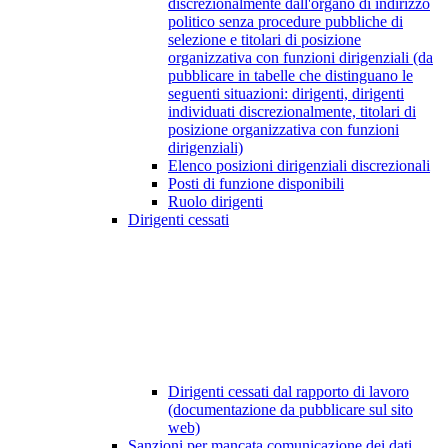
discrezionalmente dall'organo di indirizzo
politico senza procedure pubbliche di
selezione e titolari di posizione
organizzativa con funzioni dirigenziali (da
pubblicare in tabelle che distinguano le
seguenti situazioni: dirigenti, dirigenti
individuati discrezionalmente, titolari di
posizione organizzativa con funzioni
dirigenziali)
Elenco posizioni dirigenziali discrezionali
Posti di funzione disponibili
Ruolo dirigenti
Dirigenti cessati
Dirigenti cessati dal rapporto di lavoro
(documentazione da pubblicare sul sito
web)
Sanzioni per mancata comunicazione dei dati