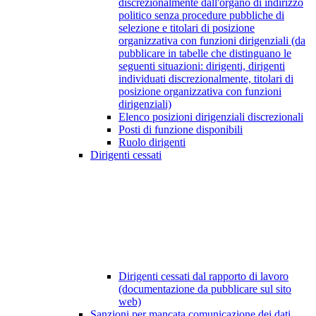
discrezionalmente dall'organo di indirizzo
politico senza procedure pubbliche di
selezione e titolari di posizione
organizzativa con funzioni dirigenziali (da
pubblicare in tabelle che distinguano le
seguenti situazioni: dirigenti, dirigenti
individuati discrezionalmente, titolari di
posizione organizzativa con funzioni
dirigenziali)
Elenco posizioni dirigenziali discrezionali
Posti di funzione disponibili
Ruolo dirigenti
Dirigenti cessati
Dirigenti cessati dal rapporto di lavoro
(documentazione da pubblicare sul sito
web)
Sanzioni per mancata comunicazione dei dati