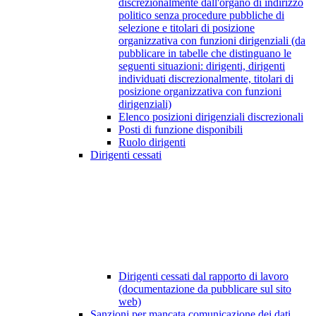
discrezionalmente dall'organo di indirizzo
politico senza procedure pubbliche di
selezione e titolari di posizione
organizzativa con funzioni dirigenziali (da
pubblicare in tabelle che distinguano le
seguenti situazioni: dirigenti, dirigenti
individuati discrezionalmente, titolari di
posizione organizzativa con funzioni
dirigenziali)
Elenco posizioni dirigenziali discrezionali
Posti di funzione disponibili
Ruolo dirigenti
Dirigenti cessati
Dirigenti cessati dal rapporto di lavoro
(documentazione da pubblicare sul sito
web)
Sanzioni per mancata comunicazione dei dati