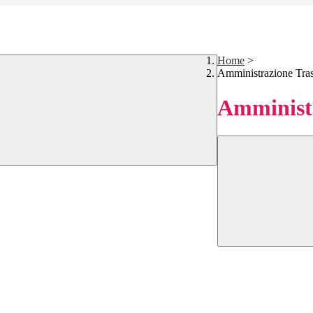
Home
>
Amministrazione Tra
Amministr