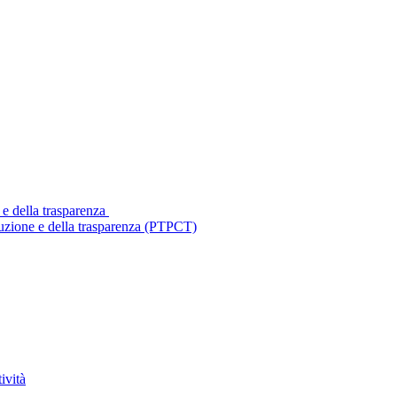
 e della trasparenza
ruzione e della trasparenza (PTPCT)
ività