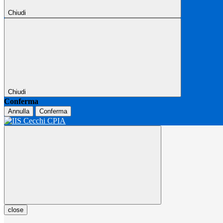
Chiudi
Chiudi
Conferma
Annulla
Conferma
close