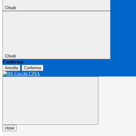
Chiudi
Chiudi
Conferma
Annulla
Conferma
close