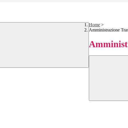
Home
>
Amministrazione Tra
Amministr