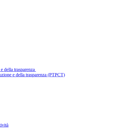
 e della trasparenza
ruzione e della trasparenza (PTPCT)
ività