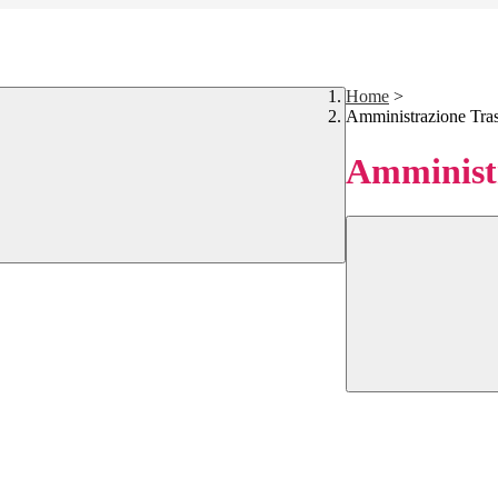
Home
>
Amministrazione Tra
Amministr