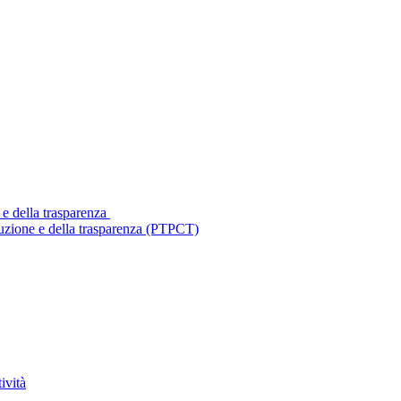
 e della trasparenza
ruzione e della trasparenza (PTPCT)
ività