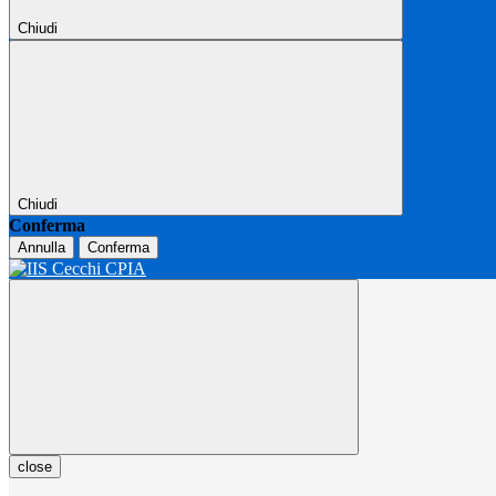
Chiudi
Chiudi
Conferma
Annulla
Conferma
close