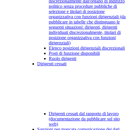
discrezionalmente dall'organo di indirizzo
politico senza procedure pubbliche di
selezione e titolari di posizione
organizzativa con funzioni dirigenziali (da
pubblicare in tabelle che distinguano le
seguenti situazioni: dirigenti, dirigenti
individuati discrezionalmente, titolari di
posizione organizzativa con funzioni
dirigenziali)
Elenco posizioni dirigenziali discrezionali
Posti di funzione disponibili
Ruolo dirigenti
Dirigenti cessati
Dirigenti cessati dal rapporto di lavoro
(documentazione da pubblicare sul sito
web)
Sanzioni per mancata comunicazione dei dati