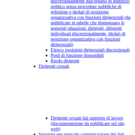
discrezionalmente dall'organo di indirizzo
politico senza procedure pubbliche di
selezione e titolari di posizione
organizzativa con funzioni dirigenziali (da
pubblicare in tabelle che distinguano le
seguenti situazioni: dirigenti, dirigenti
individuati discrezionalmente, titolari di
posizione organizzativa con funzioni
dirigenziali)
Elenco posizioni dirigenziali discrezionali
Posti di funzione disponibili
Ruolo dirigenti
Dirigenti cessati
Dirigenti cessati dal rapporto di lavoro
(documentazione da pubblicare sul sito
web)
Sanzioni per mancata comunicazione dei dati