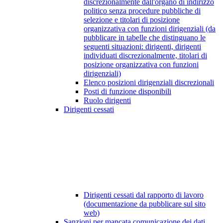
discrezionalmente dall'organo di indirizzo
politico senza procedure pubbliche di
selezione e titolari di posizione
organizzativa con funzioni dirigenziali (da
pubblicare in tabelle che distinguano le
seguenti situazioni: dirigenti, dirigenti
individuati discrezionalmente, titolari di
posizione organizzativa con funzioni
dirigenziali)
Elenco posizioni dirigenziali discrezionali
Posti di funzione disponibili
Ruolo dirigenti
Dirigenti cessati
Dirigenti cessati dal rapporto di lavoro
(documentazione da pubblicare sul sito
web)
Sanzioni per mancata comunicazione dei dati