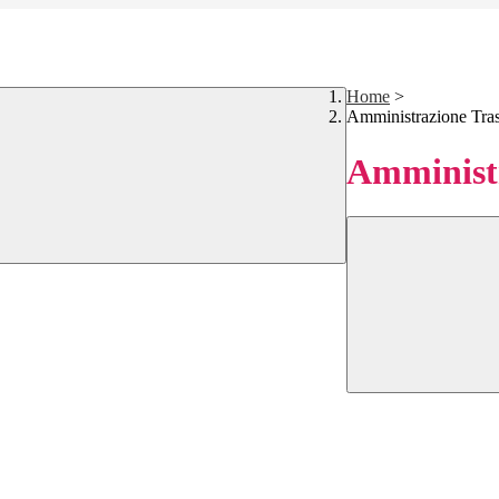
Home
>
Amministrazione Tra
Amministr