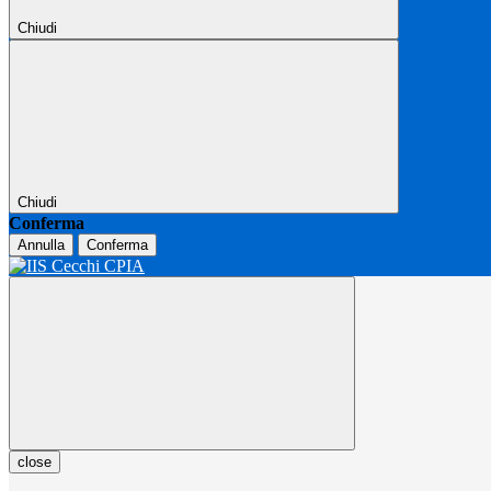
Chiudi
Chiudi
Conferma
Annulla
Conferma
close