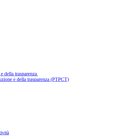
 e della trasparenza
ruzione e della trasparenza (PTPCT)
ività