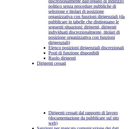
discrezionalmente dall'organo di indirizzo
politico senza procedure pubbliche di
selezione e titolari di posizione
organizzativa con funzioni dirigenziali (da
pubblicare in tabelle che distinguano le
seguenti situazioni: dirigenti, dirigenti
individuati discrezionalmente, titolari di
posizione organizzativa con funzioni
dirigenziali)
Elenco posizioni dirigenziali discrezionali
Posti di funzione disponibili
Ruolo dirigenti
Dirigenti cessati
Dirigenti cessati dal rapporto di lavoro
(documentazione da pubblicare sul sito
web)
Sanzioni per mancata comunicazione dei dati