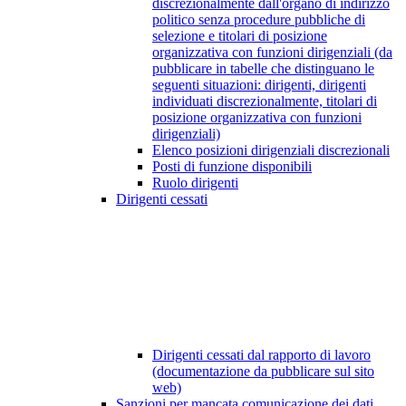
discrezionalmente dall'organo di indirizzo
politico senza procedure pubbliche di
selezione e titolari di posizione
organizzativa con funzioni dirigenziali (da
pubblicare in tabelle che distinguano le
seguenti situazioni: dirigenti, dirigenti
individuati discrezionalmente, titolari di
posizione organizzativa con funzioni
dirigenziali)
Elenco posizioni dirigenziali discrezionali
Posti di funzione disponibili
Ruolo dirigenti
Dirigenti cessati
Dirigenti cessati dal rapporto di lavoro
(documentazione da pubblicare sul sito
web)
Sanzioni per mancata comunicazione dei dati