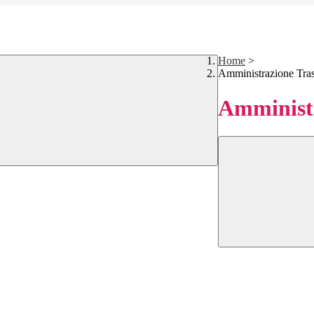
Home
>
Amministrazione Tra
Amministr