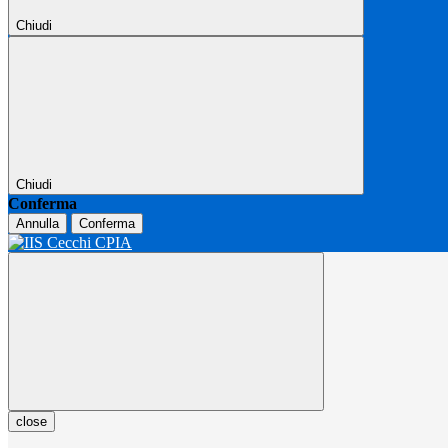
Chiudi
Chiudi
Conferma
Annulla
Conferma
close