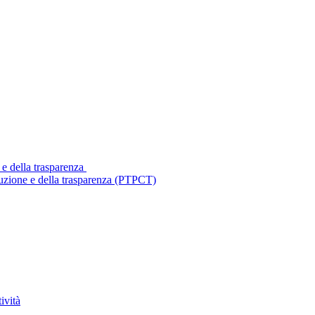
 e della trasparenza
ruzione e della trasparenza (PTPCT)
ività