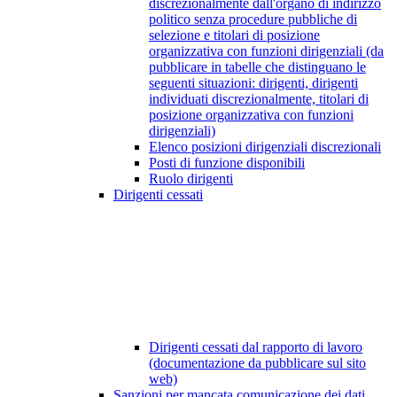
discrezionalmente dall'organo di indirizzo
politico senza procedure pubbliche di
selezione e titolari di posizione
organizzativa con funzioni dirigenziali (da
pubblicare in tabelle che distinguano le
seguenti situazioni: dirigenti, dirigenti
individuati discrezionalmente, titolari di
posizione organizzativa con funzioni
dirigenziali)
Elenco posizioni dirigenziali discrezionali
Posti di funzione disponibili
Ruolo dirigenti
Dirigenti cessati
Dirigenti cessati dal rapporto di lavoro
(documentazione da pubblicare sul sito
web)
Sanzioni per mancata comunicazione dei dati