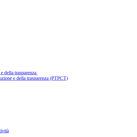
 e della trasparenza
ruzione e della trasparenza (PTPCT)
ività