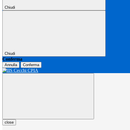
Chiudi
Chiudi
Conferma
Annulla
Conferma
close