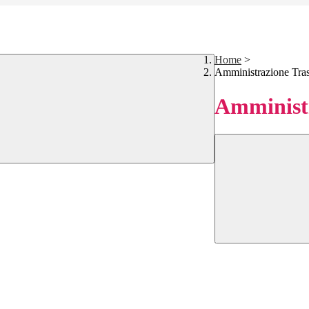
Home
>
Amministrazione Tra
Amministr