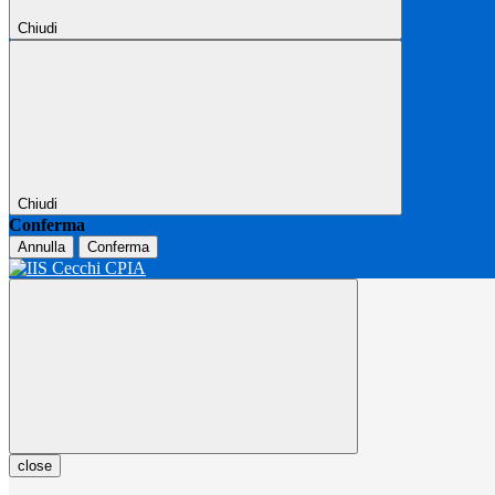
Chiudi
Chiudi
Conferma
Annulla
Conferma
close