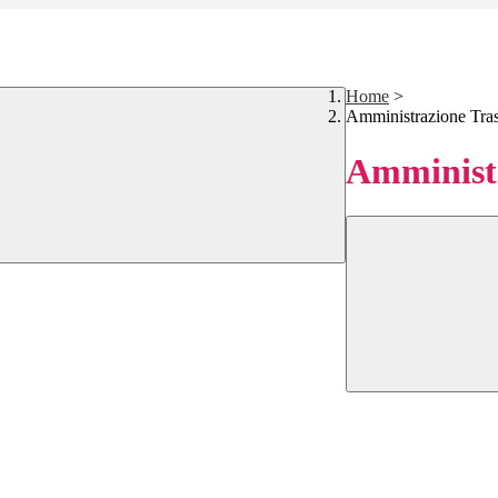
Home
>
Amministrazione Tra
Amministr