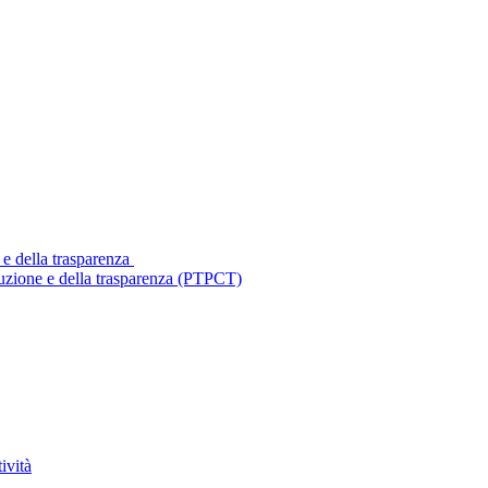
 e della trasparenza
ruzione e della trasparenza (PTPCT)
ività