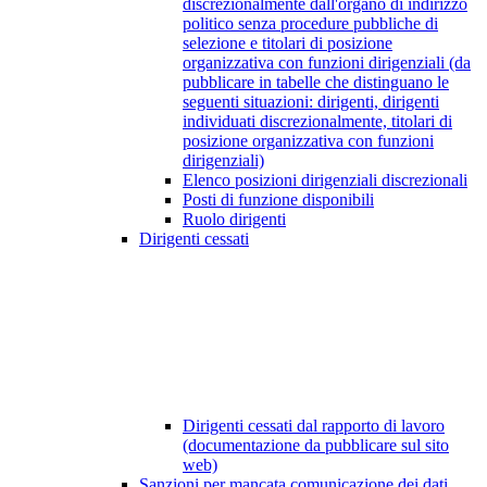
discrezionalmente dall'organo di indirizzo
politico senza procedure pubbliche di
selezione e titolari di posizione
organizzativa con funzioni dirigenziali (da
pubblicare in tabelle che distinguano le
seguenti situazioni: dirigenti, dirigenti
individuati discrezionalmente, titolari di
posizione organizzativa con funzioni
dirigenziali)
Elenco posizioni dirigenziali discrezionali
Posti di funzione disponibili
Ruolo dirigenti
Dirigenti cessati
Dirigenti cessati dal rapporto di lavoro
(documentazione da pubblicare sul sito
web)
Sanzioni per mancata comunicazione dei dati