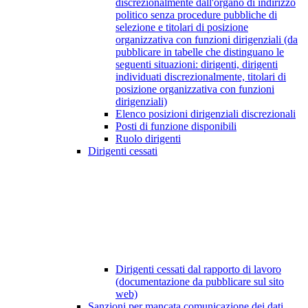
discrezionalmente dall'organo di indirizzo
politico senza procedure pubbliche di
selezione e titolari di posizione
organizzativa con funzioni dirigenziali (da
pubblicare in tabelle che distinguano le
seguenti situazioni: dirigenti, dirigenti
individuati discrezionalmente, titolari di
posizione organizzativa con funzioni
dirigenziali)
Elenco posizioni dirigenziali discrezionali
Posti di funzione disponibili
Ruolo dirigenti
Dirigenti cessati
Dirigenti cessati dal rapporto di lavoro
(documentazione da pubblicare sul sito
web)
Sanzioni per mancata comunicazione dei dati