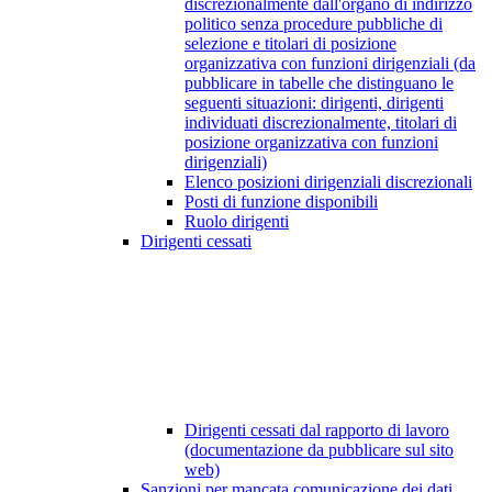
discrezionalmente dall'organo di indirizzo
politico senza procedure pubbliche di
selezione e titolari di posizione
organizzativa con funzioni dirigenziali (da
pubblicare in tabelle che distinguano le
seguenti situazioni: dirigenti, dirigenti
individuati discrezionalmente, titolari di
posizione organizzativa con funzioni
dirigenziali)
Elenco posizioni dirigenziali discrezionali
Posti di funzione disponibili
Ruolo dirigenti
Dirigenti cessati
Dirigenti cessati dal rapporto di lavoro
(documentazione da pubblicare sul sito
web)
Sanzioni per mancata comunicazione dei dati