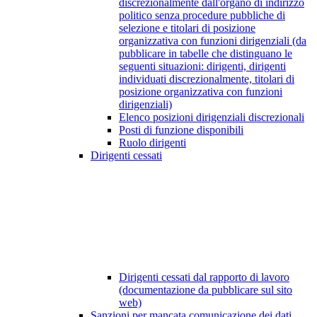
discrezionalmente dall'organo di indirizzo
politico senza procedure pubbliche di
selezione e titolari di posizione
organizzativa con funzioni dirigenziali (da
pubblicare in tabelle che distinguano le
seguenti situazioni: dirigenti, dirigenti
individuati discrezionalmente, titolari di
posizione organizzativa con funzioni
dirigenziali)
Elenco posizioni dirigenziali discrezionali
Posti di funzione disponibili
Ruolo dirigenti
Dirigenti cessati
Dirigenti cessati dal rapporto di lavoro
(documentazione da pubblicare sul sito
web)
Sanzioni per mancata comunicazione dei dati