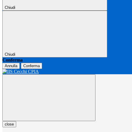
Chiudi
Chiudi
Conferma
Annulla
Conferma
close