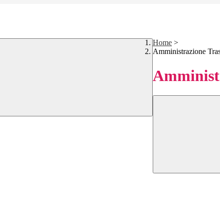
Home
>
Amministrazione Tra
Amministr