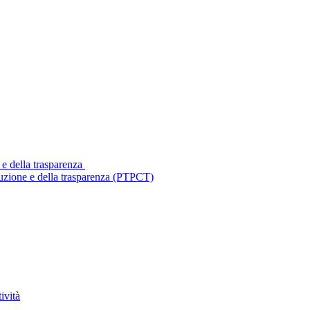
 e della trasparenza
ruzione e della trasparenza (PTPCT)
ività