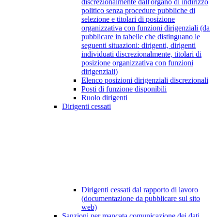
discrezionalmente dall'organo di indirizzo
politico senza procedure pubbliche di
selezione e titolari di posizione
organizzativa con funzioni dirigenziali (da
pubblicare in tabelle che distinguano le
seguenti situazioni: dirigenti, dirigenti
individuati discrezionalmente, titolari di
posizione organizzativa con funzioni
dirigenziali)
Elenco posizioni dirigenziali discrezionali
Posti di funzione disponibili
Ruolo dirigenti
Dirigenti cessati
Dirigenti cessati dal rapporto di lavoro
(documentazione da pubblicare sul sito
web)
Sanzioni per mancata comunicazione dei dati