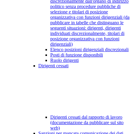
discrezionalmente dall'organo di indirizzo
politico senza procedure pubbliche di
selezione e titolari di posizione
organizzativa con funzioni dirigenziali (da
pubblicare in tabelle che distinguano le
seguenti situazioni: dirigenti, dirigenti
individuati discrezionalmente, titolari di
posizione organizzativa con funzioni
dirigenziali)
Elenco posizioni dirigenziali discrezionali
Posti di funzione disponibili
Ruolo dirigenti
Dirigenti cessati
Dirigenti cessati dal rapporto di lavoro
(documentazione da pubblicare sul sito
web)
Sanzioni per mancata comunicazione dei dati