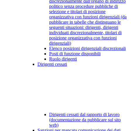
discrezionalmente dall'organo di indirizzo
politico senza procedure pubbliche di
selezione e titolari di posizione
organizzativa con funzioni dirigenziali (da
pubblicare in tabelle che distinguano le
seguenti situazioni: dirigenti, dirigenti
individuati discrezionalmente, titolari di
posizione organizzativa con funzioni
dirigenziali)
Elenco posizioni dirigenziali discrezionali
Posti di funzione disponibili
Ruolo dirigenti
Dirigenti cessati
Dirigenti cessati dal rapporto di lavoro
(documentazione da pubblicare sul sito
web)
Sanzioni per mancata comunicazione dei dati