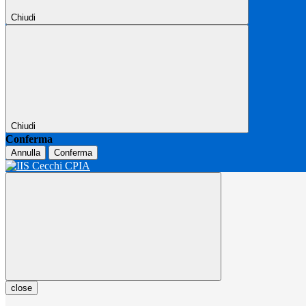
Chiudi
Chiudi
Conferma
Annulla
Conferma
close