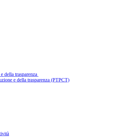
 e della trasparenza
ruzione e della trasparenza (PTPCT)
ività