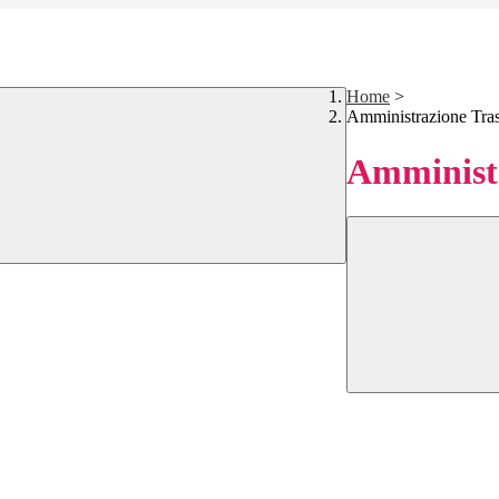
Home
>
Amministrazione Tra
Amministr