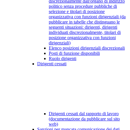
discrezionalmente dall'organo di indirizzo
politico senza procedure pubbliche di
selezione e titolari di posizione
organizzativa con funzioni dirigenziali (da
pubblicare in tabelle che distinguano le
seguenti situazioni: dirigenti, dirigenti
individuati discrezionalmente, titolari di
posizione organizzativa con funzioni
dirigenziali)
Elenco posizioni dirigenziali discrezionali
Posti di funzione disponibili
Ruolo dirigenti
Dirigenti cessati
Dirigenti cessati dal rapporto di lavoro
(documentazione da pubblicare sul sito
web)
Sanzioni per mancata comunicazione dei dati