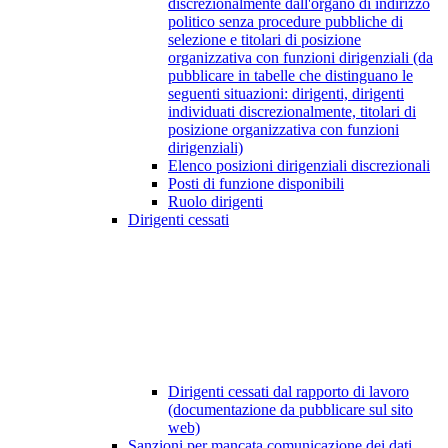
discrezionalmente dall'organo di indirizzo
politico senza procedure pubbliche di
selezione e titolari di posizione
organizzativa con funzioni dirigenziali (da
pubblicare in tabelle che distinguano le
seguenti situazioni: dirigenti, dirigenti
individuati discrezionalmente, titolari di
posizione organizzativa con funzioni
dirigenziali)
Elenco posizioni dirigenziali discrezionali
Posti di funzione disponibili
Ruolo dirigenti
Dirigenti cessati
Dirigenti cessati dal rapporto di lavoro
(documentazione da pubblicare sul sito
web)
Sanzioni per mancata comunicazione dei dati