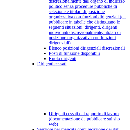
discrezionalmente dall'organo di indirizzo
politico senza procedure pubbliche di
selezione e titolari di posizione
organizzativa con funzioni dirigenziali (da
pubblicare in tabelle che distinguano le
seguenti situazioni: dirigenti, dirigenti
individuati discrezionalmente, titolari di
posizione organizzativa con funzioni
dirigenziali)
Elenco posizioni dirigenziali discrezionali
Posti di funzione disponibili
Ruolo dirigenti
Dirigenti cessati
Dirigenti cessati dal rapporto di lavoro
(documentazione da pubblicare sul sito
web)
Sanzioni per mancata comunicazione dei dati