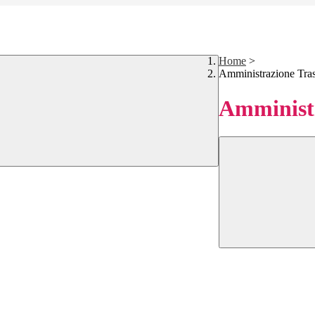
Home
>
Amministrazione Tra
Amministr