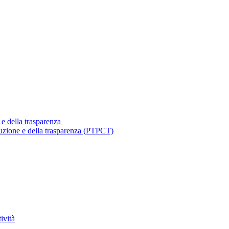
 e della trasparenza
ruzione e della trasparenza (PTPCT)
ività