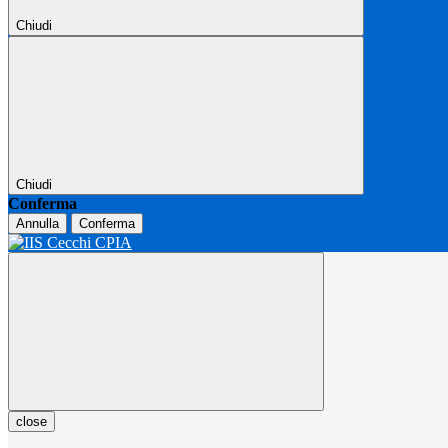
Chiudi
Chiudi
Conferma
Annulla
Conferma
close