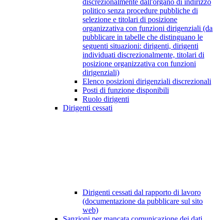
discrezionalmente dall'organo di indirizzo
politico senza procedure pubbliche di
selezione e titolari di posizione
organizzativa con funzioni dirigenziali (da
pubblicare in tabelle che distinguano le
seguenti situazioni: dirigenti, dirigenti
individuati discrezionalmente, titolari di
posizione organizzativa con funzioni
dirigenziali)
Elenco posizioni dirigenziali discrezionali
Posti di funzione disponibili
Ruolo dirigenti
Dirigenti cessati
Dirigenti cessati dal rapporto di lavoro
(documentazione da pubblicare sul sito
web)
Sanzioni per mancata comunicazione dei dati