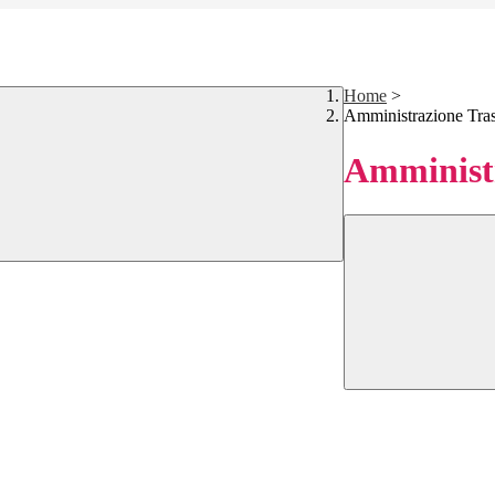
Home
>
Amministrazione Tra
Amministr