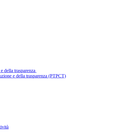
 e della trasparenza
ruzione e della trasparenza (PTPCT)
ività