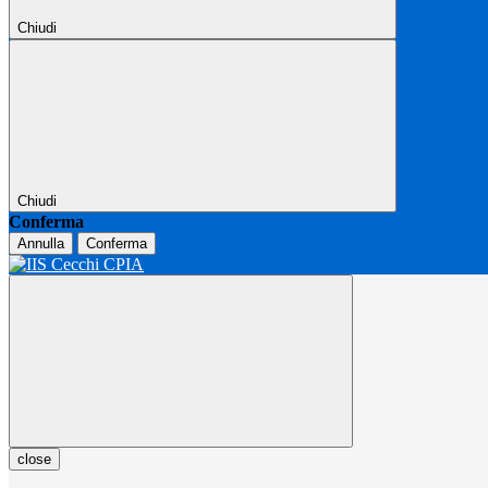
Chiudi
Chiudi
Conferma
Annulla
Conferma
close