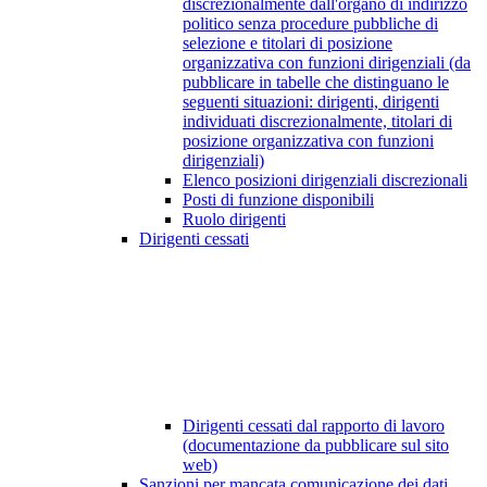
discrezionalmente dall'organo di indirizzo
politico senza procedure pubbliche di
selezione e titolari di posizione
organizzativa con funzioni dirigenziali (da
pubblicare in tabelle che distinguano le
seguenti situazioni: dirigenti, dirigenti
individuati discrezionalmente, titolari di
posizione organizzativa con funzioni
dirigenziali)
Elenco posizioni dirigenziali discrezionali
Posti di funzione disponibili
Ruolo dirigenti
Dirigenti cessati
Dirigenti cessati dal rapporto di lavoro
(documentazione da pubblicare sul sito
web)
Sanzioni per mancata comunicazione dei dati