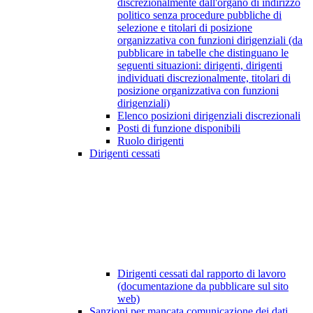
discrezionalmente dall'organo di indirizzo
politico senza procedure pubbliche di
selezione e titolari di posizione
organizzativa con funzioni dirigenziali (da
pubblicare in tabelle che distinguano le
seguenti situazioni: dirigenti, dirigenti
individuati discrezionalmente, titolari di
posizione organizzativa con funzioni
dirigenziali)
Elenco posizioni dirigenziali discrezionali
Posti di funzione disponibili
Ruolo dirigenti
Dirigenti cessati
Dirigenti cessati dal rapporto di lavoro
(documentazione da pubblicare sul sito
web)
Sanzioni per mancata comunicazione dei dati