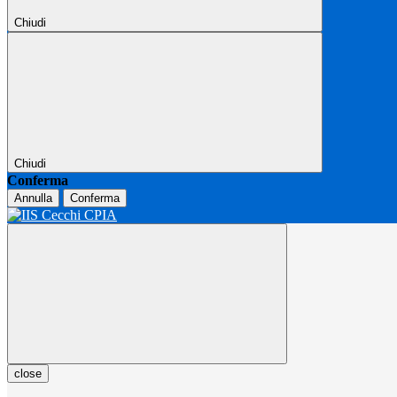
Chiudi
Chiudi
Conferma
Annulla
Conferma
close