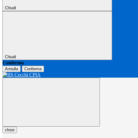
Chiudi
Chiudi
Conferma
Annulla
Conferma
close