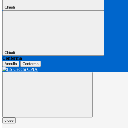
Chiudi
Chiudi
Conferma
Annulla
Conferma
close