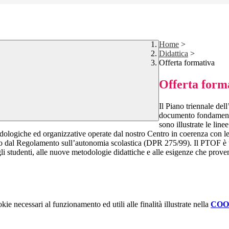
Home
>
Didattica
>
Offerta formativa
Offerta form
Il Piano triennale del
documento fondamental
sono illustrate le linee
todologiche ed organizzative operate dal nostro Centro in coerenza con le
to dal Regolamento sull’autonomia scolastica (DPR 275/99). Il PTOF è u
gli studenti, alle nuove metodologie didattiche e alle esigenze che prove
kie necessari al funzionamento ed utili alle finalità illustrate nella
COO